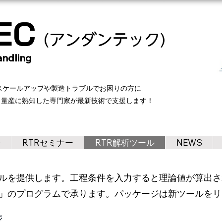
C​
(アンダンテック)
ndling
製品 のスケールアップや製造トラブルでお困りの方に
ら量産に熟知した専門家が最新技術で支援します！
会
RTRセミナー
RTR解析ツール
NEWS
単解析ツールを提供します。工程条件を入力すると理論値が算
」のプログラムで承ります。パッケージは新ツールをリ