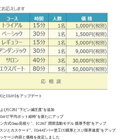
11]と[G31]をアップデート
よび[C25] “下ピン減圧度”を追加
、[G61]”平均ポット経時”を新たにアップ
ョン方式Gap見積り ”、[C26]” 潤滑流動モデル 膜厚予想”をアップ
(1)スジとカスケード”、[G44]”バー塗工(1)膜厚とスジ限界速度”をアップ
のパッケージ内容と価格を改定しました