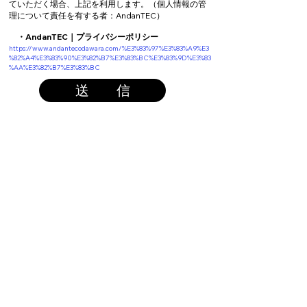
ていただく場合、
上記を利用します。
（個人情報の管
理について責任を有する者：AndanTEC）
・AndanTEC｜プライバシーポリシー
https://www.andantecodawara.com/%E3%83%97%E3%83%A9%E3
%82%A4%E3%83%90%E3%82%B7%E3%83%BC%E3%83%9D%E3%83
%AA%E3%82%B7%E3%83%BC
送 信