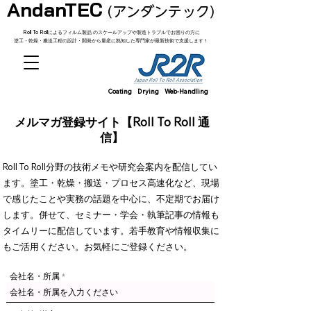
AndanTEC​
(アンダンテック)
Roll To Rollによるフィルム製品 のスケールアップや製造トラブルでお困りの方に
塗工・乾燥・搬送工程の設計・開発から量産に熟知した専門家が最新技術で支援します！
Coating Drying Web-Handling
メルマガ登録サイト【Roll To Roll 通
信】
Roll To Roll分野の技術メモや研究会案内を配信してい
ます。
塗工・乾燥・搬送・プロセス高速化など、現場
で感じたことや実務の話題を中心に、不定期でお届け
します。
併せて、セミナー・学会・執筆記事の情報も
タイムリーに配信しています。若手教育や情報収集に
もご活用ください。お気軽にご登録ください。
会社名・所属