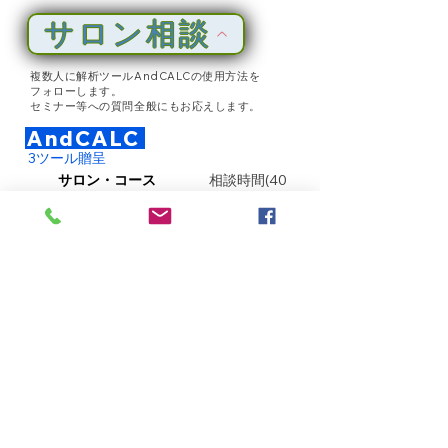
サロン相談
複数人に解析ツールAndCALCの使用方法を
フォローします。
セミナー等への質問全般にも
お応えします。
AndCALC
3ツール贈呈​
サロン・コース
相談時間(40
分) 料金(30,000 円) 参加人数(3名)
エクスパート・コース
相談時間(80
分) 料金(50,000 円) 参加人数(5名)
5ツール贈呈​
タスク相談
個別案件に関する支援。
詳細は打ち合わせにて御相談いたします。
詳細、応相談。
AndCALC